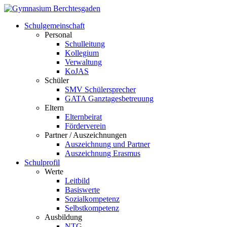
Schulgemeinschaft
Personal
Schulleitung
Kollegium
Verwaltung
KoJAS
Schüler
SMV Schülersprecher
GATA Ganztagesbetreuung
Eltern
Elternbeirat
Förderverein
Partner / Auszeichnungen
Auszeichnung und Partner
Auszeichnung Erasmus
Schulprofil
Werte
Leitbild
Basiswerte
Sozialkompetenz
Selbstkompetenz
Ausbildung
NTG