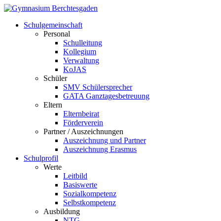
Schulgemeinschaft
Personal
Schulleitung
Kollegium
Verwaltung
KoJAS
Schüler
SMV Schülersprecher
GATA Ganztagesbetreuung
Eltern
Elternbeirat
Förderverein
Partner / Auszeichnungen
Auszeichnung und Partner
Auszeichnung Erasmus
Schulprofil
Werte
Leitbild
Basiswerte
Sozialkompetenz
Selbstkompetenz
Ausbildung
NTG