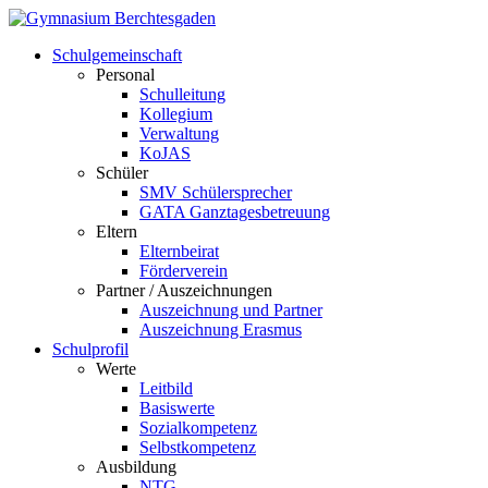
Schulgemeinschaft
Personal
Schulleitung
Kollegium
Verwaltung
KoJAS
Schüler
SMV Schülersprecher
GATA Ganztagesbetreuung
Eltern
Elternbeirat
Förderverein
Partner / Auszeichnungen
Auszeichnung und Partner
Auszeichnung Erasmus
Schulprofil
Werte
Leitbild
Basiswerte
Sozialkompetenz
Selbstkompetenz
Ausbildung
NTG