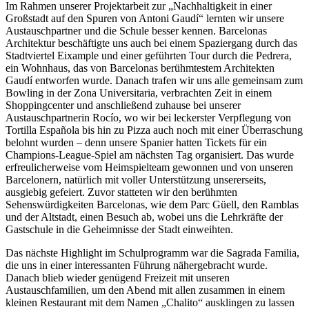
Im Rahmen unserer Projektarbeit zur „Nachhaltigkeit in einer
Großstadt auf den Spuren von Antoni Gaudí“ lernten wir unsere
Austauschpartner und die Schule besser kennen. Barcelonas
Architektur beschäftigte uns auch bei einem Spaziergang durch das
Stadtviertel Eixample und einer geführten Tour durch die Pedrera,
ein Wohnhaus, das von Barcelonas berühmtestem Architekten
Gaudí entworfen wurde. Danach trafen wir uns alle gemeinsam zum
Bowling in der Zona Universitaria, verbrachten Zeit in einem
Shoppingcenter und anschließend zuhause bei unserer
Austauschpartnerin Rocío, wo wir bei leckerster Verpflegung von
Tortilla Española bis hin zu Pizza auch noch mit einer Überraschung
belohnt wurden – denn unsere Spanier hatten Tickets für ein
Champions-League-Spiel am nächsten Tag organisiert. Das wurde
erfreulicherweise vom Heimspielteam gewonnen und von unseren
Barcelonern, natürlich mit voller Unterstützung unsererseits,
ausgiebig gefeiert. Zuvor statteten wir den berühmten
Sehenswürdigkeiten Barcelonas, wie dem Parc Güell, den Ramblas
und der Altstadt, einen Besuch ab, wobei uns die Lehrkräfte der
Gastschule in die Geheimnisse der Stadt einweihten.
Das nächste Highlight im Schulprogramm war die Sagrada Familia,
die uns in einer interessanten Führung nähergebracht wurde.
Danach blieb wieder genügend Freizeit mit unseren
Austauschfamilien, um den Abend mit allen zusammen in einem
kleinen Restaurant mit dem Namen „Chalito“ ausklingen zu lassen