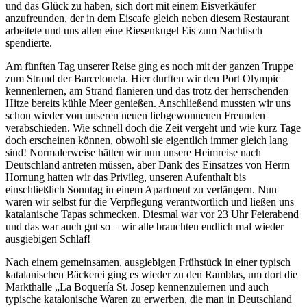
und das Glück zu haben, sich dort mit einem Eisverkäufer
anzufreunden, der in dem Eiscafe gleich neben diesem Restaurant
arbeitete und uns allen eine Riesenkugel Eis zum Nachtisch
spendierte.
Am fünften Tag unserer Reise ging es noch mit der ganzen Truppe
zum Strand der Barceloneta. Hier durften wir den Port Olympic
kennenlernen, am Strand flanieren und das trotz der herrschenden
Hitze bereits kühle Meer genießen. Anschließend mussten wir uns
schon wieder von unseren neuen liebgewonnenen Freunden
verabschieden. Wie schnell doch die Zeit vergeht und wie kurz Tage
doch erscheinen können, obwohl sie eigentlich immer gleich lang
sind! Normalerweise hätten wir nun unsere Heimreise nach
Deutschland antreten müssen, aber Dank des Einsatzes von Herrn
Hornung hatten wir das Privileg, unseren Aufenthalt bis
einschließlich Sonntag in einem Apartment zu verlängern. Nun
waren wir selbst für die Verpflegung verantwortlich und ließen uns
katalanische Tapas schmecken. Diesmal war vor 23 Uhr Feierabend
und das war auch gut so – wir alle brauchten endlich mal wieder
ausgiebigen Schlaf!
Nach einem gemeinsamen, ausgiebigen Frühstück in einer typisch
katalanischen Bäckerei ging es wieder zu den Ramblas, um dort die
Markthalle „La Boquería St. Josep kennenzulernen und auch
typische katalonische Waren zu erwerben, die man in Deutschland