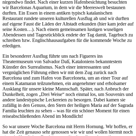
nirgendwo findet. Nach einer kurzen Hafenbesichtung besuchten
wir Barcelonas Aquarium, in dem wir die Meereswelt bestaunen
durften. Ein Essen in einem antiken typisch katalanischen
Restaurant rundete unseren kulturellen Ausflug ab und wir durften
auf eigene Faust die Läden der Altstadt erkunden (hier kam jeder auf
seine Kosten…). Nach einem gemeinsamen lustigen wuseligen
Abendessen und Tagesrückblick endete der Tag damit, Tagebuch zu
schreiben bzw. Englischhausaufgaben für die kommende Woche zu
erledigen.
Ein besonderer Ausflug führte uns nach Figueres ins
Theatermuseum von Salvador Dalí, Kataloniens bekanntestem
Künstler des Surrealismus. Nach einer interessanten und
vergnüglichen Führung eilten wir mit dem Zug zurück nach
Barcelona und zum Hafen von Barceloneta, um an einer Tour auf
einem Katamaran teilzunehmen, ein angenehmer und erholsamer
Ausklang für unsere kleine Mannschaft. Später, nach Anbruch der
Dunkelheit, zogen „Drei Weise“ noch einmal los, um Souvenirs und
andere landestypische Leckereien zu besorgen. Dabei kamen sie
zufällig in den Genuss, den Stern der heiligen Maria auf der Sagrada
Familia leuchten zu sehen – was für ein schöner Moment für einen
reiseabschließenden Abend im Mondlicht!
So war unsere Woche Barcelona mit Herrn Hornung. Wir hoffen, er
hat die Zeit genauso sehr genossen wie wir und wollen hiermit noch