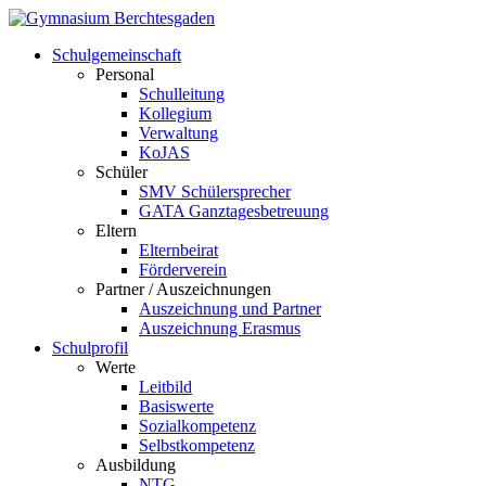
Schulgemeinschaft
Personal
Schulleitung
Kollegium
Verwaltung
KoJAS
Schüler
SMV Schülersprecher
GATA Ganztagesbetreuung
Eltern
Elternbeirat
Förderverein
Partner / Auszeichnungen
Auszeichnung und Partner
Auszeichnung Erasmus
Schulprofil
Werte
Leitbild
Basiswerte
Sozialkompetenz
Selbstkompetenz
Ausbildung
NTG