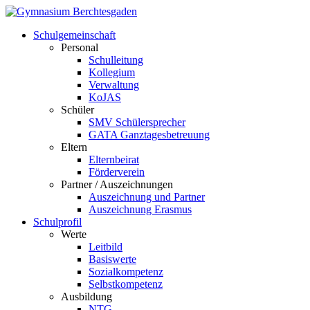
Schulgemeinschaft
Personal
Schulleitung
Kollegium
Verwaltung
KoJAS
Schüler
SMV Schülersprecher
GATA Ganztagesbetreuung
Eltern
Elternbeirat
Förderverein
Partner / Auszeichnungen
Auszeichnung und Partner
Auszeichnung Erasmus
Schulprofil
Werte
Leitbild
Basiswerte
Sozialkompetenz
Selbstkompetenz
Ausbildung
NTG