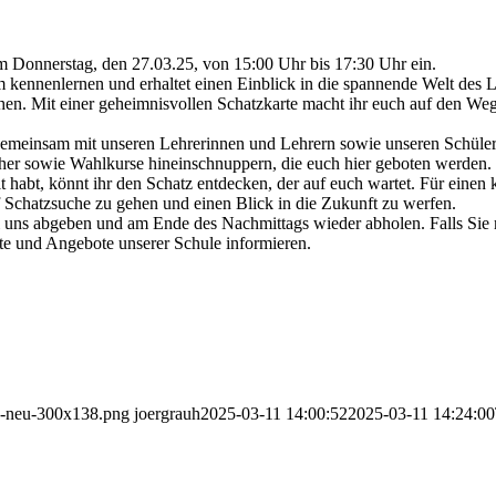
m Donnerstag, den 27.03.25, von 15:00 Uhr bis 17:30 Uhr ein.
m kennenlernen und erhaltet einen Einblick in die spannende Welt des 
hen. Mit einer geheimnisvollen Schatzkarte macht ihr euch auf den Weg 
emeinsam mit unseren Lehrerinnen und Lehrern sowie unseren Schüler
er sowie Wahlkurse hineinschnuppern, die euch hier geboten werden. Für
abt, könnt ihr den Schatz entdecken, der auf euch wartet. Für einen k
 Schatzsuche zu gehen und einen Blick in die Zukunft zu werfen.
 bei uns abgeben und am Ende des Nachmittags wieder abholen. Falls Sie
te und Angebote unserer Schule informieren.
b-neu-300x138.png
joergrauh
2025-03-11 14:00:52
2025-03-11 14:24:00