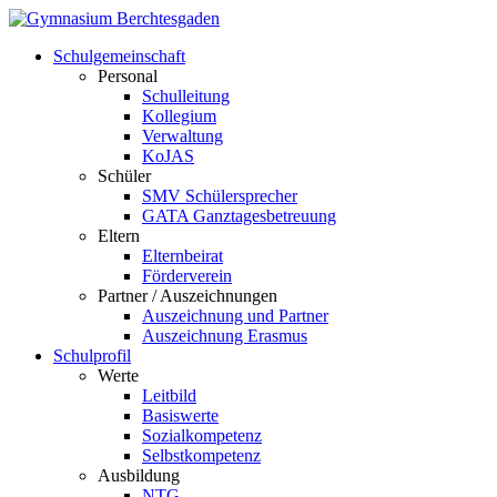
Schulgemeinschaft
Personal
Schulleitung
Kollegium
Verwaltung
KoJAS
Schüler
SMV Schülersprecher
GATA Ganztagesbetreuung
Eltern
Elternbeirat
Förderverein
Partner / Auszeichnungen
Auszeichnung und Partner
Auszeichnung Erasmus
Schulprofil
Werte
Leitbild
Basiswerte
Sozialkompetenz
Selbstkompetenz
Ausbildung
NTG