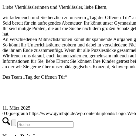
Liebe Viertklässlerinnen und Viertklässler, liebe Eltern,
wir laden euch und Sie herzlich zu unserem „Tag der Offenen Tür“ a
Seid bereit für ein aufregendes Abenteuer. Ihr könnt unser Gymnasiu
Ihr seid mutige Piraten, die auf die Suche nach dem großen Schatz ge
hat.
An verschiedenen Mitmachstationen könnt ihr spannende Aufgaben g
So könnt ihr Unterrichtsräume erobern und dabei in verschiedene Fäch
die ihr am Ende zusammenfügt. Wenn ihr alle Puzzlestücke gesammelt h
Wir freuen uns darauf, euch kennenzulernen, gemeinsam mit euch auf
Informationen für Sie, liebe Eltern: Sie können Ihre Kinder getrost
an der wir Sie gerne über unser pädagogisches Konzept, Schwerpunk
Das Team „Tag der Offenen Tür“
11. März 2025
0
0
joergrauh
https://www.gymbgd.de/wp-content/uploads/Logo-We