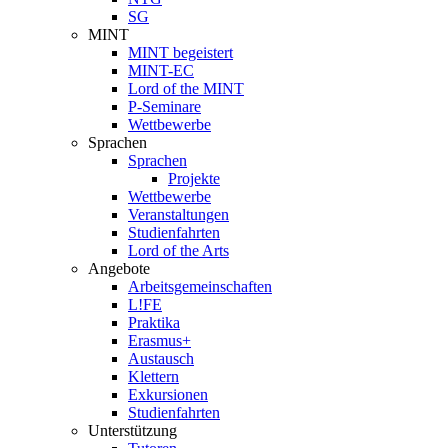
SG
MINT
MINT begeistert
MINT-EC
Lord of the MINT
P-Seminare
Wettbewerbe
Sprachen
Sprachen
Projekte
Wettbewerbe
Veranstaltungen
Studienfahrten
Lord of the Arts
Angebote
Arbeitsgemeinschaften
L!FE
Praktika
Erasmus+
Austausch
Klettern
Exkursionen
Studienfahrten
Unterstützung