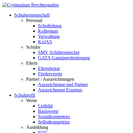
Schulgemeinschaft
Personal
Schulleitung
Kollegium
Verwaltung
KoJAS
Schüler
SMV Schülersprecher
GATA Ganztagesbetreuung
Eltern
Elternbeirat
Förderverein
Partner / Auszeichnungen
Auszeichnung und Partner
Auszeichnung Erasmus
Schulprofil
Werte
Leitbild
Basiswerte
Sozialkompetenz
Selbstkompetenz
Ausbildung
NTG