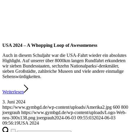
USA 2024 – A Whopping Loop of Awesomeness
Auch in diesem Schuljahr war die USA-Fahrt wieder ein absolutes
Highlight. Auf unserer über 8000km langen Rundfahrt erkundeten
wir sieben Bundesstaaten, sechzehn Nationalparks/-denkmäler,
sieben Großstädte, zahlreiche Museen und viele andere einmalige
Sehenswürdigkeiten.
Weiterlesen
3. Juni 2024
https://www.gymbgd.de/wp-content/uploads/Amerika2.jpg
600
800
joergrauh
https://www.gymbgd.de/wp-content/uploads/Logo-Web-
neu-300x138.png
joergrauh
2024-06-03 09:55:03
2024-06-03
09:56:19
USA 2024